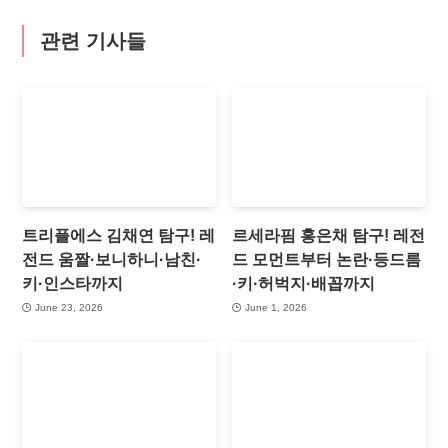
관련 기사들
트리플에스 김채연 탐구! 레
르세라핌 홍은채 탐구! 레전
전드 움짤·보니하니·남친·
드 모먼트부터 논란·등드름
키·인스타까지
·키·허벅지·배꼽까지
June 23, 2026
June 1, 2026