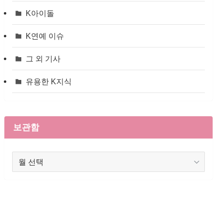
K아이돌
K연예 이슈
그 외 기사
유용한 K지식
보관함
보
관
함