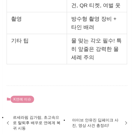
건, QR 티켓, 여벌 옷
촬영
방수형 촬영 장비 +
타인 배려
기타 팁
물 맞는 각오 필수! 특
히 앞줄은 강력한 물
세례 주의
K연예 이슈
르세라핌 김가람, 초고속으
아이브 안유진 딥페이크 사
로 탈퇴후 배우로 연예계 복
진, 영상 사건 총정리!
귀 시동