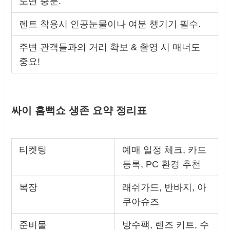
도면 충분.
렌트 착용시 인공눈물이나 여분 챙기기 필수.
주변 관객들과의 거리 확보 & 촬영 시 매너도
중요!
싸이 흠뻑쇼 생존 요약 정리표
티켓팅
예매 일정 체크, 카드
등록, PC 환경 추천
복장
래쉬가드, 반바지, 아
쿠아슈즈
준비물
방수팩, 렌즈 키트, 수