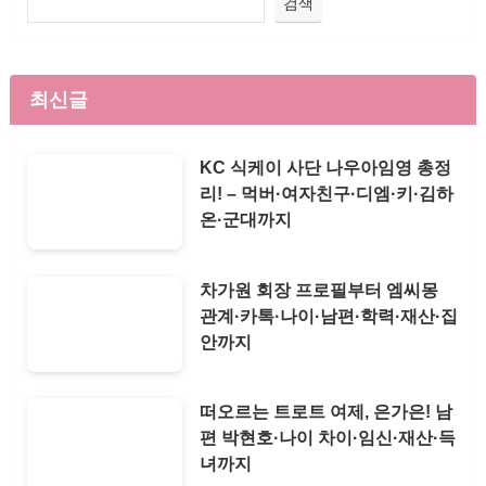
검색
최신글
KC 식케이 사단 나우아임영 총정
리! – 먹버·여자친구·디엠·키·김하
온·군대까지
차가원 회장 프로필부터 엠씨몽
관계·카톡·나이·남편·학력·재산·집
안까지
떠오르는 트로트 여제, 은가은! 남
편 박현호·나이 차이·임신·재산·득
녀까지