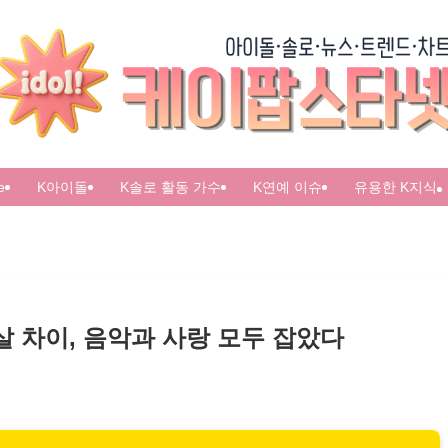
e
K아이돌
K솔로 활동 가수
K연예 이슈
유용한 K지식
살 차이, 음악과 사랑 모두 잡았다