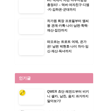
KC 식케이 사단 나우아임영
총정리! – 먹버·여자친구·디엠
·키·김하온·군대까지
차가원 회장 프로필부터 엠씨
몽 관계·카톡·나이·남편·학력·
재산·집안까지
떠오르는 트로트 여제, 은가
은! 남편 박현호·나이 차이·임
신·재산·득녀까지
인기글
QWER 쵸단 레전드부터 비키
니 셀카, 남친, 음지 과거까지
알아보기!