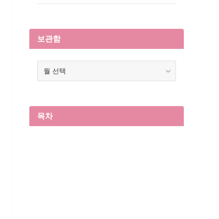
보관함
보
관
함
목차