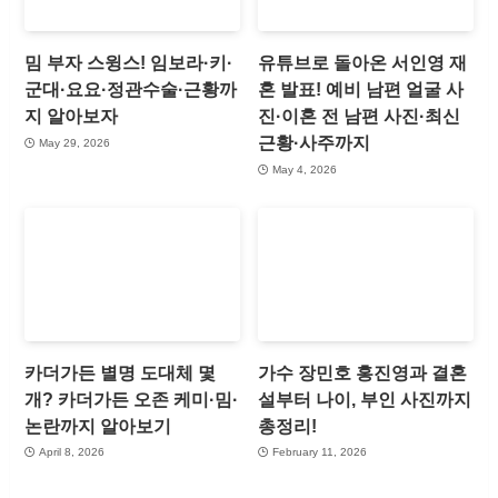
밈 부자 스윙스! 임보라·키·
유튜브로 돌아온 서인영 재
군대·요요·정관수술·근황까
혼 발표! 예비 남편 얼굴 사
지 알아보자
진·이혼 전 남편 사진·최신
근황·사주까지
May 29, 2026
May 4, 2026
카더가든 별명 도대체 몇
가수 장민호 홍진영과 결혼
개? 카더가든 오존 케미·밈·
설부터 나이, 부인 사진까지
논란까지 알아보기
총정리!
April 8, 2026
February 11, 2026