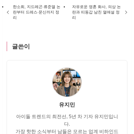
한소희, 지드레곤·류준열 논
자유로운 영혼 화사, 의상 논
란부터 드레스·문신까지 정
란과 띠동갑 남친 열애설 정
리
리
글쓴이
유지민
아이돌 트렌드의 최전선, 5년 차 기자 유지민입니
다.
가장 핫한 소식부터 남들은 모르는 업계 비하인드