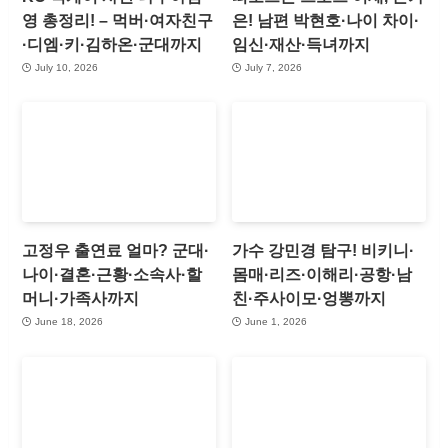
영 총정리! – 먹버·여자친구
은! 남편 박현호·나이 차이·
·디엠·키·김하온·군대까지
임신·재산·득녀까지
July 10, 2026
July 7, 2026
고정우 출연료 얼마? 군대·
가수 강민경 탐구! 비키니·
나이·결혼·근황·소속사·할
몸매·리즈·이해리·공항·남
머니·가족사까지
친·주사이모·엉뽕까지
June 18, 2026
June 1, 2026