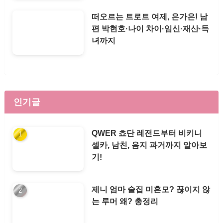
떠오르는 트로트 여제, 은가은! 남
편 박현호·나이 차이·임신·재산·득
녀까지
인기글
QWER 쵸단 레전드부터 비키니
셀카, 남친, 음지 과거까지 알아보
기!
제니 엄마 술집 미혼모? 끊이지 않
는 루머 왜? 총정리