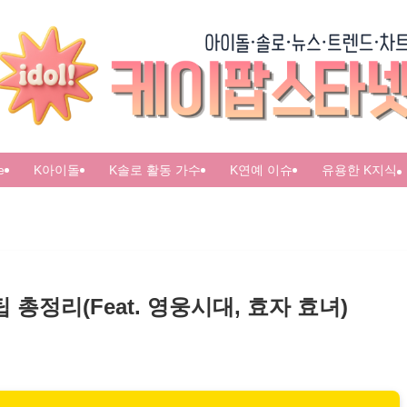
e
K아이돌
K솔로 활동 가수
K연예 이슈
유용한 K지식
총정리(Feat. 영웅시대, 효자 효녀)