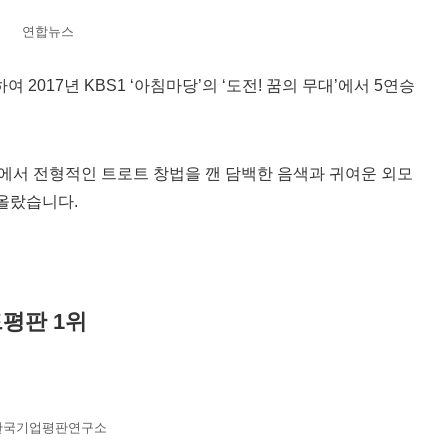
연합뉴스
 2017년 KBS1 ‘아침마당’의 ‘도전! 꿈의 무대’에서 5연승
롯’에서 전형적인 트로트 창법을 깬 담백한 음색과 귀여운 외모
 올랐습니다.
드평판 1위
한국기업평판연구소