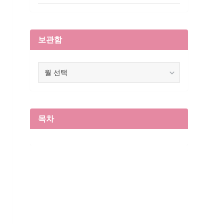
보관함
보
관
함
목차