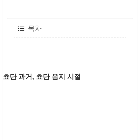
목차
쵸단 과거, 쵸단 음지 시절