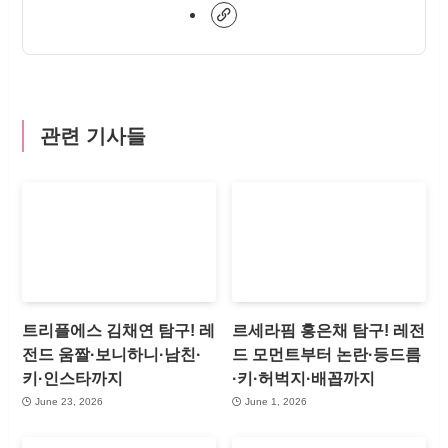
관련 기사들
트리플에스 김채연 탐구! 레
르세라핌 홍은채 탐구! 레전
전드 움짤·보니하니·남친·
드 모먼트부터 논란·등드름
키·인스타까지
·키·허벅지·배꼽까지
June 23, 2026
June 1, 2026