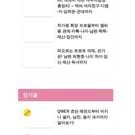
KC 식케이 사단 나우아임영
총정리! – 먹버·여자친구·디엠
·키·김하온·군대까지
차가원 회장 프로필부터 엠씨
몽 관계·카톡·나이·남편·학력·
재산·집안까지
떠오르는 트로트 여제, 은가
은! 남편 박현호·나이 차이·임
신·재산·득녀까지
인기글
QWER 쵸단 레전드부터 비키
니 셀카, 남친, 음지 과거까지
알아보기!