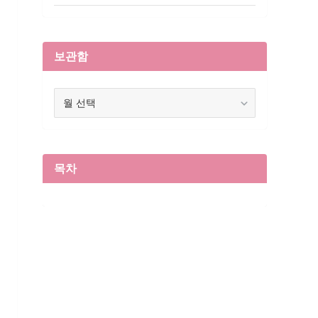
보관함
보
관
함
목차