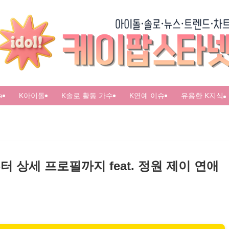
e
K아이돌
K솔로 활동 가수
K연예 이슈
유용한 K지식
 상세 프로필까지 feat. 정원 제이 연애