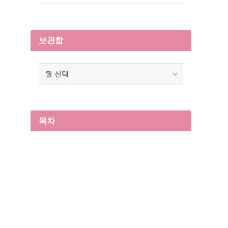
보관함
보
관
함
목차