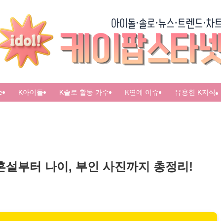
e
K아이돌
K솔로 활동 가수
K연예 이슈
유용한 K지식
혼설부터 나이, 부인 사진까지 총정리!