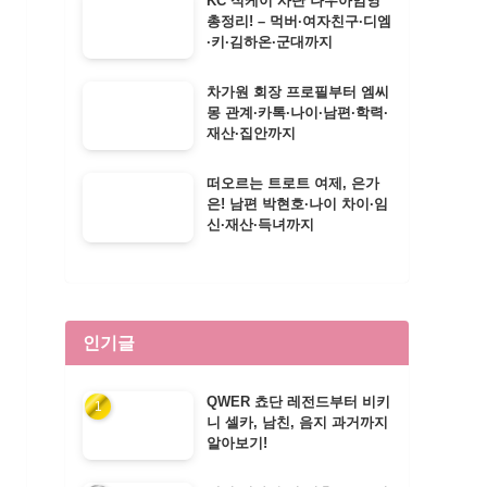
KC 식케이 사단 나우아임영
총정리! – 먹버·여자친구·디엠
·키·김하온·군대까지
차가원 회장 프로필부터 엠씨
몽 관계·카톡·나이·남편·학력·
재산·집안까지
떠오르는 트로트 여제, 은가
은! 남편 박현호·나이 차이·임
신·재산·득녀까지
인기글
QWER 쵸단 레전드부터 비키
니 셀카, 남친, 음지 과거까지
알아보기!