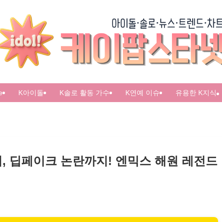
e
K아이돌
K솔로 활동 가수
K연예 이슈
유용한 K지식
, 딥페이크 논란까지! 엔믹스 해원 레전드