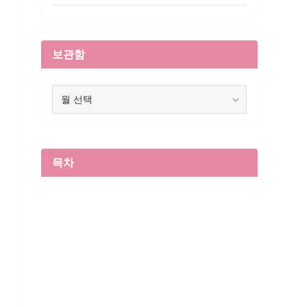
보관함
보
관
함
목차