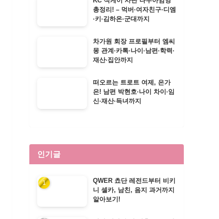
KC 식케이 사단 나우아임영
총정리! – 먹버·여자친구·디엠
·키·김하온·군대까지
차가원 회장 프로필부터 엠씨
몽 관계·카톡·나이·남편·학력·
재산·집안까지
떠오르는 트로트 여제, 은가
은! 남편 박현호·나이 차이·임
신·재산·득녀까지
인기글
QWER 쵸단 레전드부터 비키
니 셀카, 남친, 음지 과거까지
알아보기!